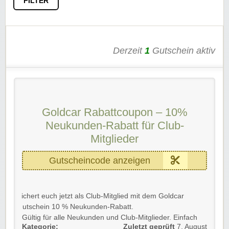
FILTER
Derzeit
1
Gutschein aktiv
Goldcar Rabattcoupon – 10%
Neukunden-Rabatt für Club-
Mitglieder
Gutscheincode anzeigen
Sichert euch jetzt als Club-Mitglied mit dem Goldcar
Gutschein 10 % Neukunden-Rabatt.
Gültig für alle Neukunden und Club-Mitglieder. Einfach
Kategorie:
Zuletzt geprüft
7. August
Wunsch-Mietwagen auswählen und den Goldcar