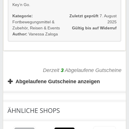
Key’n Go.
Gültig für Neu- und Bestandskunden.
Kategorie:
Zuletzt geprüft
7. August
Fortbewegungsmittel &
2025
Einfach dem Link folgen und sparen.
Zubehör
,
Reisen & Events
Gültig bis auf Widerruf
Author:
Vanessa Zaloga
Wir wünschen viel Freude!
Derzeit
3
Abgelaufene Gutscheine
✚
Abgelaufene Gutscheine anzeigen
ÄHNLICHE SHOPS