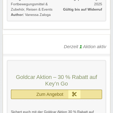
Fortbewegungsmittel &
2025
Gutscheincode
unter der Zahlungsart im Bestellprozess
Zubehör
,
Reisen & Events
Gültig bis auf Widerruf
angeben. Der Rabatt wird sofort abgezogen.
Author:
Vanessa Zaloga
Wir wünschen viel Freude beim Sparen!
Derzeit
1
Aktion aktiv
Goldcar Aktion – 30 % Rabatt auf
Key’n Go
Zum Angebot
Sichert euch mit der Goldcar Aktion 30 % Rabatt auf