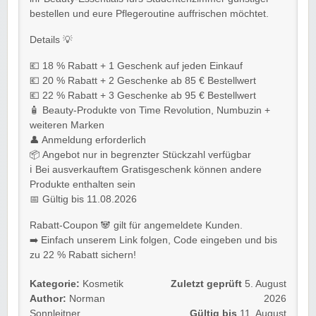
bestellen und eure Pflegeroutine auffrischen möchtet.
Details 💡
💶 18 % Rabatt + 1 Geschenk auf jeden Einkauf
💶 20 % Rabatt + 2 Geschenke ab 85 € Bestellwert
💶 22 % Rabatt + 3 Geschenke ab 95 € Bestellwert
🧴 Beauty-Produkte von Time Revolution, Numbuzin +
weiteren Marken
👤 Anmeldung erforderlich
📦 Angebot nur in begrenzter Stückzahl verfügbar
ℹ️ Bei ausverkauftem Gratisgeschenk können andere
Produkte enthalten sein
📅 Gültig bis 11.08.2026
Rabatt-Coupon 🐼 gilt für angemeldete Kunden.
➡️ Einfach unserem Link folgen, Code eingeben und bis
zu 22 % Rabatt sichern!
Kategorie:
Kosmetik
Zuletzt geprüft
5. August
Author:
Norman
2026
Sonnleitner
Gültig bis
11. August