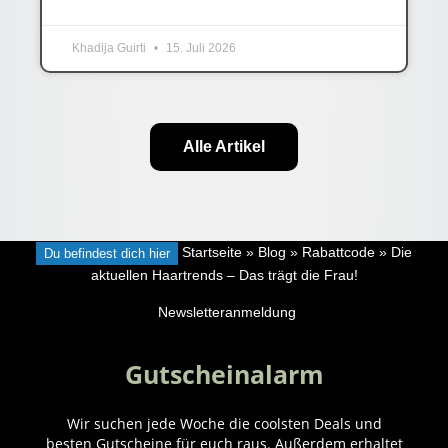
Khadija Guirti
15. Juli 2026
Alle Artikel
Du befindest dich hier
Startseite
»
Blog
»
Rabattcode
»
Die
aktuellen Haartrends – Das trägt die Frau!
Newsletteranmeldung
Gutscheinalarm
Wir suchen jede Woche die coolsten Deals und
besten Gutscheine für euch raus. Außerdem erhaltet