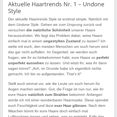
Aktuelle Haartrends Nr. 1 – Undone
Style
Der aktuelle Haartrends Style ist erstmal simple. Nämlich mit
dem
Undone Style
. Gehen wir zum Ursprung zurück und
versuchen
die natürliche Schönheit
unserer Haare
herauszuholen. Wo liegt das Problem dabei, seine Haare
einfach mal in einem
ungestylten Zustand
zu lassen? Ich
wette mit euch, den meisten Menschen um euch herum wird
das gar nicht auffallen. Im Gegenteil, sie werden euch
fragen, wie ihr es hinbekommen habt, eure Haare so
perfekt
unperfekt aussehen
zu lassen. Und wisst ihr, was ihr dann
sagen könnt? „Ach, im Grunde habe ich eigentlich nichts
gemacht. Ich bin so aufgestanden. That’s it!“
Stellt euch einmal vor, wie die Leute um euch herum für
Augen machen werden. Gut, die Frage ist nun nur, wie ihr
eure Haare
natürlich zum Strahlen
bekommt. Anfangen
würde ich mit einer wunderbaren Haarmaske. Diese spendet
euch Feuchtigkeit und lässt
euer Haar glänzen
. Nach dem
Waschen könnt ihr eure Haare doch einfach mal
Lufttrocknen lassen und sehen, was so entsteht. Falls das