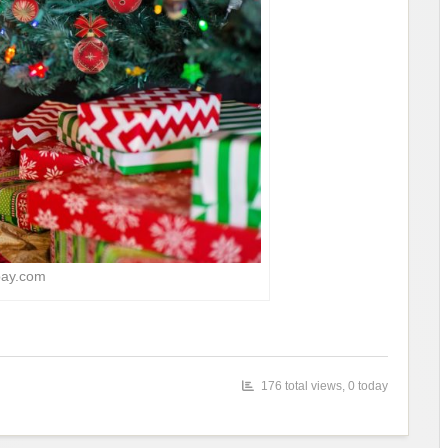
bay.com
176 total views, 0 today