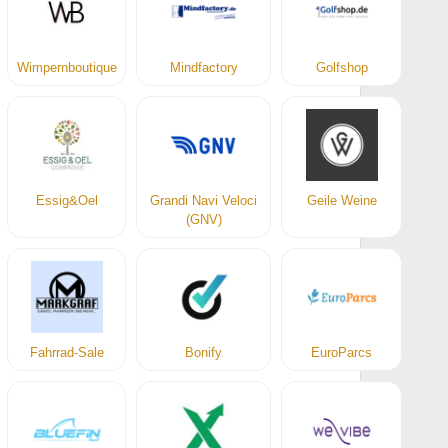
Wimpernboutique
Mindfactory
Golfshop
Essig&Oel
Grandi Navi Veloci
Geile Weine
(GNV)
Fahrrad-Sale
Bonify
EuroParcs