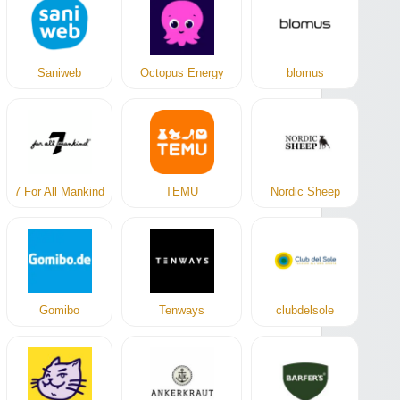
Saniweb
Octopus Energy
blomus
7 For All Mankind
TEMU
Nordic Sheep
Gomibo
Tenways
clubdelsole