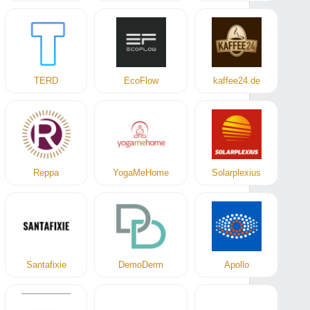
TERD
EcoFlow
kaffee24.de
Reppa
YogaMeHome
Solarplexius
Santafixie
DemoDerm
Apollo