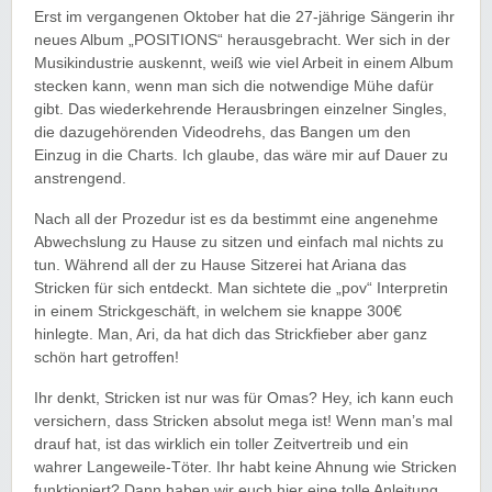
Erst im vergangenen Oktober hat die 27-jährige Sängerin ihr
neues Album „POSITIONS“ herausgebracht. Wer sich in der
Musikindustrie auskennt, weiß wie viel Arbeit in einem Album
stecken kann, wenn man sich die notwendige Mühe dafür
gibt. Das wiederkehrende Herausbringen einzelner Singles,
die dazugehörenden Videodrehs, das Bangen um den
Einzug in die Charts. Ich glaube, das wäre mir auf Dauer zu
anstrengend.
Nach all der Prozedur ist es da bestimmt eine angenehme
Abwechslung zu Hause zu sitzen und einfach mal nichts zu
tun. Während all der zu Hause Sitzerei hat Ariana das
Stricken für sich entdeckt. Man sichtete die „pov“ Interpretin
in einem Strickgeschäft, in welchem sie knappe 300€
hinlegte. Man, Ari, da hat dich das Strickfieber aber ganz
schön hart getroffen!
Ihr denkt, Stricken ist nur was für Omas? Hey, ich kann euch
versichern, dass Stricken absolut mega ist! Wenn man’s mal
drauf hat, ist das wirklich ein toller Zeitvertreib und ein
wahrer Langeweile-Töter. Ihr habt keine Ahnung wie Stricken
funktioniert? Dann haben wir euch hier eine tolle Anleitung