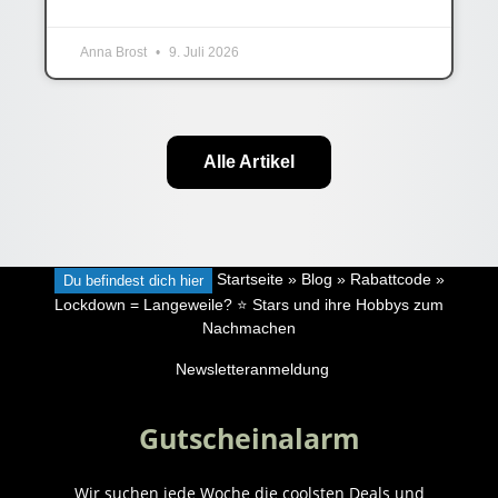
Anna Brost
9. Juli 2026
Alle Artikel
Du befindest dich hier
Startseite
»
Blog
»
Rabattcode
»
Lockdown = Langeweile? ⭐️ Stars und ihre Hobbys zum
Nachmachen
Newsletteranmeldung
Gutscheinalarm
Wir suchen jede Woche die coolsten Deals und