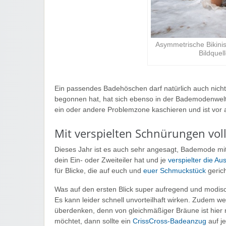
Asymmetrische Bikini
Bildquel
Ein passendes Badehöschen darf natürlich auch nich
begonnen hat, hat sich ebenso in der Bademodenwelt
ein oder andere Problemzone kaschieren und ist vor
Mit verspielten Schnürungen vol
Dieses Jahr ist es auch sehr angesagt, Bademode mi
dein Ein- oder Zweiteiler hat und je
verspielter die A
für Blicke, die auf euch und
euer Schmuckstück
gerich
Was auf den ersten Blick super aufregend und modisch 
Es kann leider schnell unvorteilhaft wirken. Zudem 
überdenken, denn von gleichmäßiger Bräune ist hier n
möchtet, dann sollte ein
CrissCross-Badeanzug
auf je