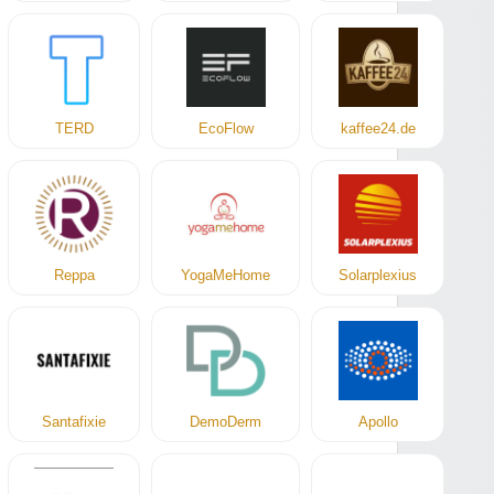
TERD
EcoFlow
kaffee24.de
Reppa
YogaMeHome
Solarplexius
Santafixie
DemoDerm
Apollo