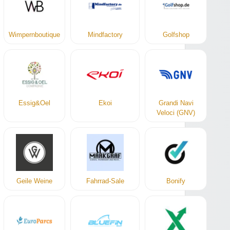
Wimpernboutique
Mindfactory
Golfshop
Essig&Oel
Ekoi
Grandi Navi
Veloci (GNV)
Geile Weine
Fahrrad-Sale
Bonify