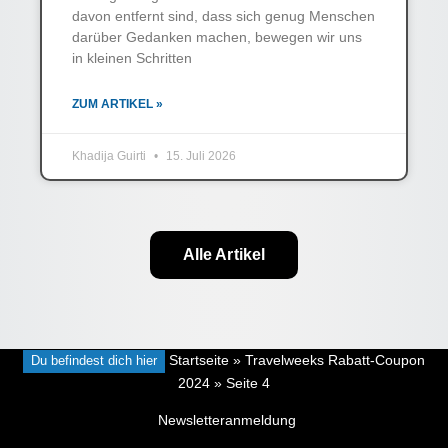
davon entfernt sind, dass sich genug Menschen
darüber Gedanken machen, bewegen wir uns
in kleinen Schritten
ZUM ARTIKEL »
Khadija Guirti
15. Juli 2026
Alle Artikel
Du befindest dich hier
Startseite
»
Travelweeks Rabatt-Coupon
2024
»
Seite 4
Newsletteranmeldung