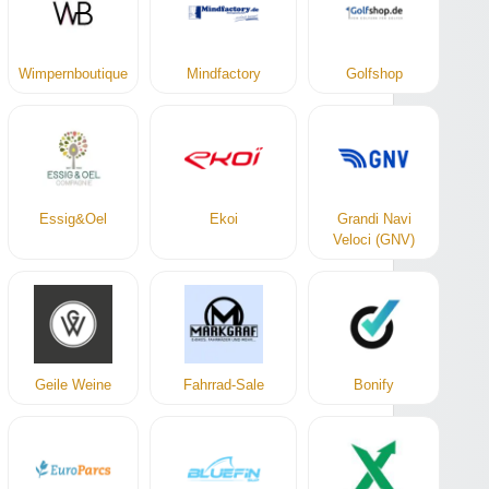
Wimpernboutique
Mindfactory
Golfshop
Essig&Oel
Ekoi
Grandi Navi
Veloci (GNV)
Geile Weine
Fahrrad-Sale
Bonify