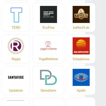
TERD
EcoFlow
kaffee24.de
Reppa
YogaMeHome
Solarplexius
Santafixie
DemoDerm
Apollo