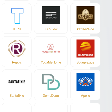
TERD
EcoFlow
kaffee24.de
Reppa
YogaMeHome
Solarplexius
Santafixie
DemoDerm
Apollo