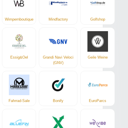
Wimpernboutique
Mindfactory
Golfshop
Essig&Oel
Grandi Navi Veloci
Geile Weine
(GNV)
Fahrrad-Sale
Bonify
EuroParcs