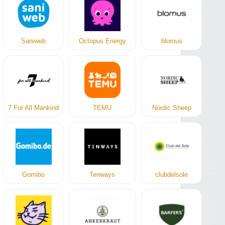
Saniweb
Octopus Energy
blomus
7 For All Mankind
TEMU
Nordic Sheep
Gomibo
Tenways
clubdelsole