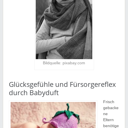
Bildquelle: pixabay.com
Glücksgefühle und Fürsorgereflex
durch Babyduft
Frisch
gebacke
ne
Eltern
benötige