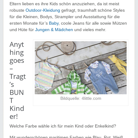
Eltern lieben es ihre Kids schön anzuziehen, da ist meist
robuste
Outdoor-Kleidung
gefragt, traumhaft schöne Styles
für die Kleinen, Bodys, Strampler und Ausstattung für die
ersten Monate für’s
Baby
, coole Jeans für alle sowie Mützen
und Hüte für
Jungen & Mädchen
und vieles mehr.
Anyt
hing
goes
–
Tragt
’s
BUN
T
Bildquelle: 4little.com
Kind
er!
Welche Farbe wähle ich für mein Kind oder Enkelkind?
Mit wunderschönen maritimen Farben wie Blau, Rot, Weiß