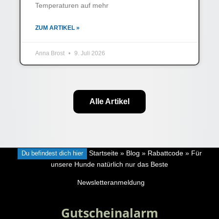
Temperaturen auf mehr
ZUM ARTIKEL »
Anna Brost
9. Juli 2026
Alle Artikel
Du befindest dich hier
Startseite
»
Blog
»
Rabattcode
»
Für
unsere Hunde natürlich nur das Beste
Newsletteranmeldung
Gutscheinalarm