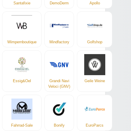
Santafixie
DemoDerm
Apollo
Wimpernboutique
Mindfactory
Golfshop
Essig&Oel
Grandi Navi
Geile Weine
Veloci (GNV)
Fahrrad-Sale
Bonify
EuroParcs