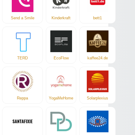
Send a Smile
Kinderkraft
bett1
TERD
EcoFlow
kaffee24.de
Reppa
YogaMeHome
Solarplexius