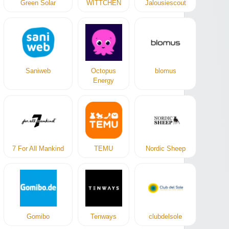
Green Solar
WITTCHEN
Jalousiescout
Saniweb
Octopus
blomus
Energy
7 For All Mankind
TEMU
Nordic Sheep
Gomibo
Tenways
clubdelsole