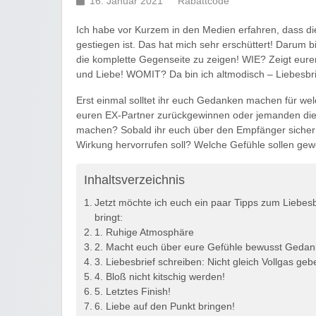
16. Januar 2021
Rabattcode
Ich habe vor Kurzem in den Medien erfahren, dass d
gestiegen ist. Das hat mich sehr erschüttert! Darum
die komplette Gegenseite zu zeigen! WIE? Zeigt eur
und Liebe! WOMIT? Da bin ich altmodisch – Liebesbri
Erst einmal solltet ihr euch Gedanken machen für welc
euren EX-Partner zurückgewinnen oder jemanden die 
machen? Sobald ihr euch über den Empfänger sicher sei
Wirkung hervorrufen soll? Welche Gefühle sollen ge
Inhaltsverzeichnis
Jetzt möchte ich euch ein paar Tipps zum Liebesb
bringt:
1. Ruhige Atmosphäre
2. Macht euch über eure Gefühle bewusst Geda
3. Liebesbrief schreiben: Nicht gleich Vollgas geb
4. Bloß nicht kitschig werden!
5. Letztes Finish!
6. Liebe auf den Punkt bringen!