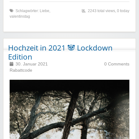
Schlagwörter:
Liebe
,
2243 total views, 0 today
valentinstag
Hochzeit in 2021 🐼 Lockdown
Edition
30. Januar 2021
0 Comments
Rabattcode