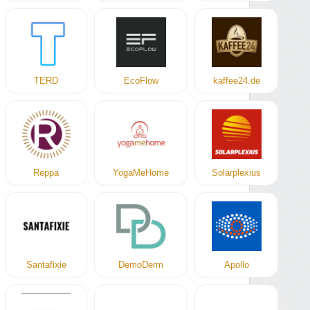
TERD
EcoFlow
kaffee24.de
Reppa
YogaMeHome
Solarplexius
Santafixie
DemoDerm
Apollo