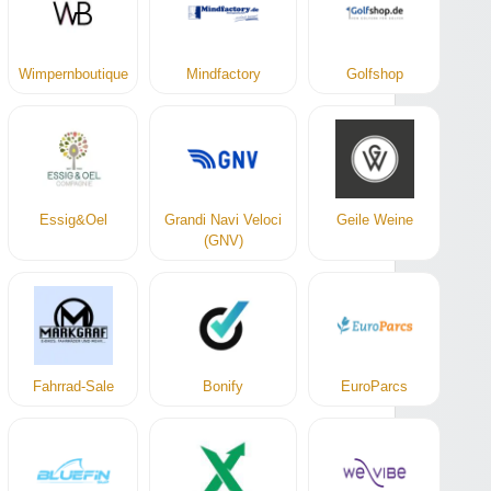
Wimpernboutique
Mindfactory
Golfshop
Essig&Oel
Grandi Navi Veloci
Geile Weine
(GNV)
Fahrrad-Sale
Bonify
EuroParcs