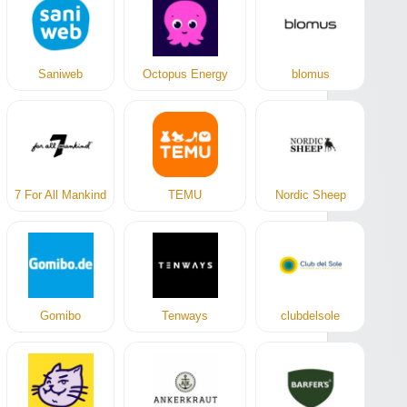
Saniweb
Octopus Energy
blomus
7 For All Mankind
TEMU
Nordic Sheep
Gomibo
Tenways
clubdelsole