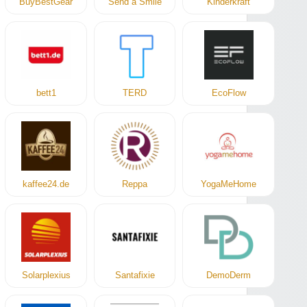
BuyBestGear
Send a Smile
Kinderkraft
bett1
TERD
EcoFlow
kaffee24.de
Reppa
YogaMeHome
Solarplexius
Santafixie
DemoDerm