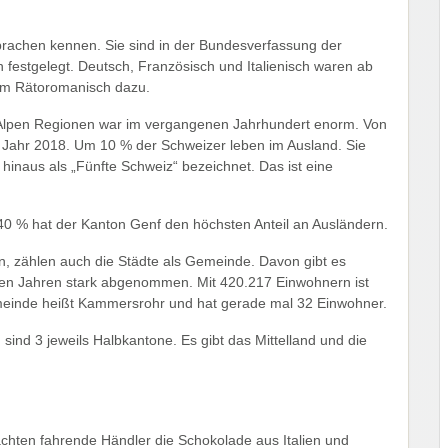
sprachen kennen. Sie sind in der Bundesverfassung der
festgelegt. Deutsch, Französisch und Italienisch waren ab
kam Rätoromanisch dazu.
Alpen Regionen war im vergangenen Jahrhundert enorm. Von
m Jahr 2018. Um 10 % der Schweizer leben im Ausland. Sie
inaus als „Fünfte Schweiz“ bezeichnet. Das ist eine
 40 % hat der Kanton Genf den höchsten Anteil an Ausländern.
en, zählen auch die Städte als Gemeinde. Davon gibt es
tzten Jahren stark abgenommen. Mit 420.217 Einwohnern ist
Gemeinde heißt Kammersrohr und hat gerade mal 32 Einwohner.
sind 3 jeweils Halbkantone. Es gibt das Mittelland und die
achten fahrende Händler die Schokolade aus Italien und