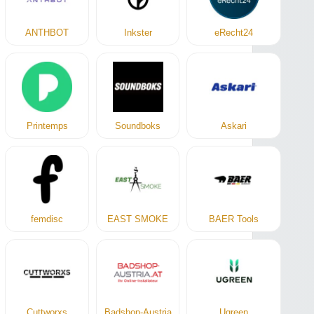
ANTHBOT
Inkster
eRecht24
Printemps
Soundboks
Askari
femdisc
EAST SMOKE
BAER Tools
Cuttworxs
Badshop-Austria
Ugreen