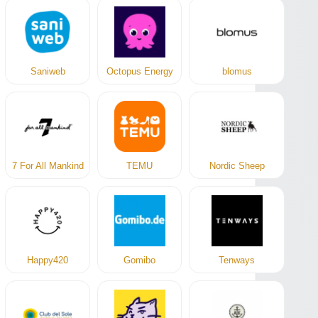
Saniweb
Octopus Energy
blomus
7 For All Mankind
TEMU
Nordic Sheep
Happy420
Gomibo
Tenways