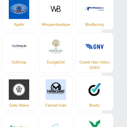
Apollo
Wimpernboutique
Mindfactory
Golfshop
Essig&Oel
Grandi Navi Veloci
(GNV)
Geile Weine
Fahrrad-Sale
Bonify