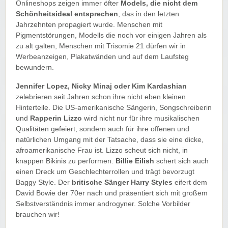
Onlineshops zeigen immer öfter
Models, die nicht dem
Schönheitsideal entsprechen
, das in den letzten
Jahrzehnten propagiert wurde. Menschen mit
Pigmentstörungen, Modells die noch vor einigen Jahren als
zu alt galten, Menschen mit Trisomie 21 dürfen wir in
Werbeanzeigen, Plakatwänden und auf dem Laufsteg
bewundern.
Jennifer Lopez, Nicky Minaj oder Kim Kardashian
zelebrieren seit Jahren schon ihre nicht eben kleinen
Hinterteile. Die US-amerikanische Sängerin, Songschreiberin
und
Rapperin Lizzo
wird nicht nur für ihre musikalischen
Qualitäten gefeiert, sondern auch für ihre offenen und
natürlichen Umgang mit der Tatsache, dass sie eine dicke,
afroamerikanische Frau ist. Lizzo scheut sich nicht, in
knappen Bikinis zu performen.
Billie Eilish
schert sich auch
einen Dreck um Geschlechterrollen und trägt bevorzugt
Baggy Style. Der
britische Sänger Harry Styles
eifert dem
David Bowie der 70er nach und präsentiert sich mit großem
Selbstverständnis immer androgyner. Solche Vorbilder
brauchen wir!