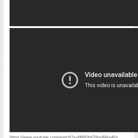
https://www.youtube.com/watch?v=HMj5hiG9pv8&t=46s