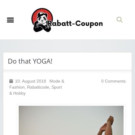
Do that YOGA!
10. August 2018
Mode &
0 Comments
Fashion
,
Rabattcode
,
Sport
& Hobby