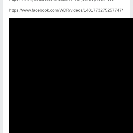
https://www.facebook.com/WDR/videos/1481773275257747/