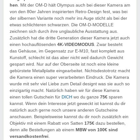
hen
. Mit der OM-D hält Olympus auch bei dieser Kamera am
von den 80er Jahren inspirierten Retro-Design fest, was bei
der silbernen Variante noch mehr ins Auge sticht als bei der
etwas schlichteren schwarzen. Die OM-D-MODELLE
zeichnen sich durch ihre unglaubliche Ausstattung aus.
Zusätzlich hat die dritte Generation dieser Kamera jetzt auch
einen hochauflösenden
4K-VIDEOMODUS
. Zwar besteht
das Gehäuse, im Gegensatz zur E-M10, fast komplett aus
Kunstoff, schlecht ist das aber nicht weil dadurch Gewicht
gespart wird. Nur auf der Oberseite ist noch eine kleine
gebürstete Metallplatte eingearbeitet. Nichtsdestotrotz macht
die Kamera einen super verarbeiteten Eindruck. Die Kamera
wurde mit sehr viel Liebe zum Detail designt was sie auch so
einzigartig macht. Natürlich haben wir für diese Kamera
einen tollen Gutschein für
DICH
wo du ganze
75€
sparen
kannst. Wenn dein Interesse jetzt geweckt ist kannst du dir
natürlich auch gerne noch unsere anderen Gutscheine
anschauen. Beispielsweise kannst du dir noch zusätzlich ein
Objektiv mit einem Rabatt von Satten
175€
dazu bestellen,
denn alle Bestellungen ab einem
MBW von 100€ sind
versandkostenfrei
.