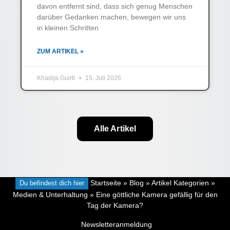
davon entfernt sind, dass sich genug Menschen
darüber Gedanken machen, bewegen wir uns
in kleinen Schritten
ZUM ARTIKEL »
Khadija Guirti
15. Juli 2026
Alle Artikel
Du befindest dich hier
Startseite
»
Blog
»
Artikel Kategorien
»
Medien & Unterhaltung
»
Eine göttliche Kamera gefällig für den
Tag der Kamera?
Newsletteranmeldung