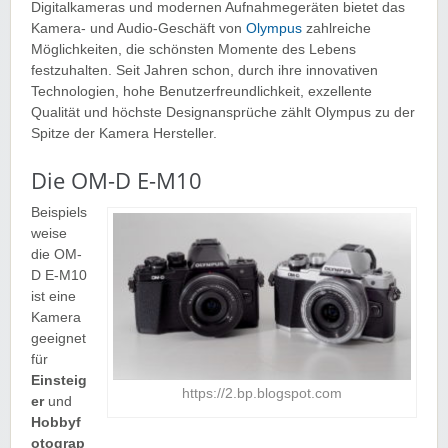
Digitalkameras und modernen Aufnahmegeräten bietet das
Kamera- und Audio-Geschäft von
Olympus
zahlreiche
Möglichkeiten, die schönsten Momente des Lebens
festzuhalten. Seit Jahren schon, durch ihre innovativen
Technologien, hohe Benutzerfreundlichkeit, exzellente
Qualität und höchste Designansprüche zählt Olympus zu der
Spitze der Kamera Hersteller.
Die OM-D E-M10
Beispiels
weise
die OM-
D E-M10
ist eine
Kamera
geeignet
für
Einsteig
https://2.bp.blogspot.com
er
und
Hobbyf
otograp