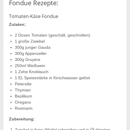
Fondue Rezepte:
Tomaten-Käse Fondue
Zutaten:
2 Dosen Tomaten (geschält, geschnitten)
1 große Zwiebel
300g junger Gauda
300g Appenzeller
300g Gruyère
250ml Weißwein
1 Zehe Knoblauch
1 EL Speisestärke in Kirschwasser gelöst
Petersilie
Thymian
Basilikum
Oregano
Rosmarin
Zubereitung:
Zwiebel in feine Würfel schneiden und in Öl dünsten.