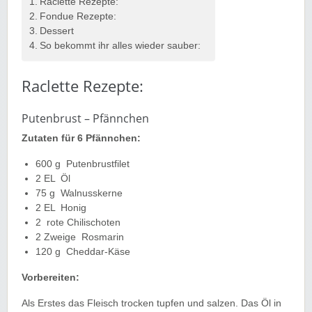
Raclette Rezepte:
Fondue Rezepte:
Dessert
So bekommt ihr alles wieder sauber:
Raclette Rezepte:
Putenbrust – Pfännchen
Zutaten für 6 Pfännchen:
600
g
Putenbrustfilet
2
EL
Öl
75
g
Walnusskerne
2
EL
Honig
2
rote Chilischoten
2
Zweige
Rosmarin
120
g
Cheddar-Käse
Vorbereiten:
Als Erstes das Fleisch trocken tupfen und salzen. Das Öl in