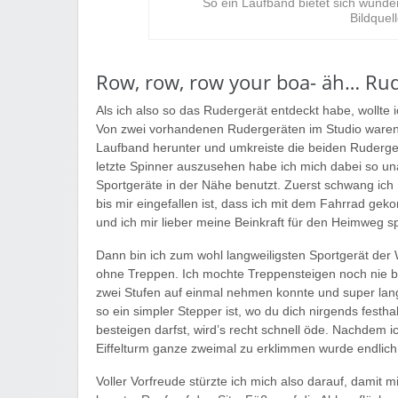
So ein Laufband bietet sich wund
Bildquel
Row, row, row your boa- äh… Rud
Als ich also so das Rudergerät entdeckt habe, wollte 
Von zwei vorhandenen Rudergeräten im Studio waren 
Laufband herunter und umkreiste die beiden Ruderger
letzte Spinner auszusehen habe ich mich dabei so un
Sportgeräte in der Nähe benutzt. Zuerst schwang ich
bis mir eingefallen ist, dass ich mit dem Fahrrad gek
und ich mir lieber meine Beinkraft für den Heimweg sp
Dann bin ich zum wohl langweiligsten Sportgerät der
ohne Treppen. Ich mochte Treppensteigen noch nie b
zwei Stufen auf einmal nehmen konnte und super la
so ein simpler Stepper ist, wo du dich nirgends festh
besteigen darfst, wird’s recht schnell öde. Nachdem
Eiffelturm ganze zweimal zu erklimmen wurde endlich 
Voller Vorfreude stürzte ich mich also darauf, dami