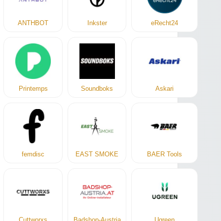
ANTHBOT
Inkster
eRecht24
Printemps
Soundboks
Askari
femdisc
EAST SMOKE
BAER Tools
Cuttworxs
Badshop-Austria
Ugreen