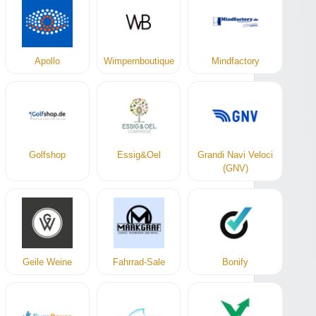
Apollo
Wimpernboutique
Mindfactory
Golfshop
Essig&Oel
Grandi Navi Veloci
(GNV)
Geile Weine
Fahrrad-Sale
Bonify