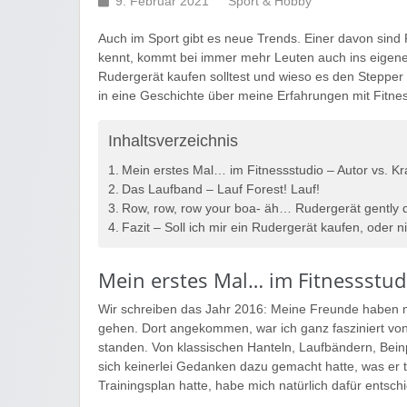
9. Februar 2021
Sport & Hobby
Auch im Sport gibt es neue Trends. Einer davon sin
kennt, kommt bei immer mehr Leuten auch ins eigene
Rudergerät kaufen solltest und wieso es den Stepper
in eine Geschichte über meine Erfahrungen mit Fitne
Inhaltsverzeichnis
Mein erstes Mal… im Fitnessstudio – Autor vs. K
Das Laufband – Lauf Forest! Lauf!
Row, row, row your boa- äh… Rudergerät gently 
Fazit – Soll ich mir ein Rudergerät kaufen, oder n
Mein erstes Mal… im Fitnessstud
Wir schreiben das Jahr 2016: Meine Freunde haben mi
gehen. Dort angekommen, war ich ganz fasziniert von 
standen. Von klassischen Hanteln, Laufbändern, Beinpre
sich keinerlei Gedanken dazu gemacht hatte, was er 
Trainingsplan hatte, habe mich natürlich dafür entsch