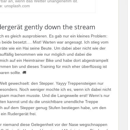
erbar an, wenn das Wetter unangenehm ist.
le: unsplash.com
ergerät gently down the stream
ich es gleich ausprobieren. Es gab nur ein kleines Problem:
beide besetzt…. Mist! Warten war angesagt. Ich stieg vom
äte wie ein Hai seine Beute. Um dabei aber nicht wie der
auffällig benommen wie nur möglich und dabei die
 mich auf ein Heimtrainer Bike und habe dort abgestrampelt
ommen bin und dieses Training für mich eher überflüssig ist
aren sollte. 🚚
 Welt gewechselt: den Stepper. Yayyy Treppensteigen nur
esonders. Noch weniger mochte ich es, wenn ich dabei nicht
ngsam machen musste. Und die Langeweile erst! Wenn’s nur
alten kannst und du die unsichtbare unendliche Treppe
 ich auf dem Stepper genug Stufen bestiegen habe, um den
ein Rudergerät frei.
t mir niemand diese Gelegenheit vor der Nase wegschnappen