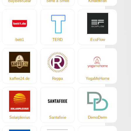
BuyBestGear
Send a Smile
Kinderkraft
bett1
TERD
EcoFlow
kaffee24.de
Reppa
YogaMeHome
Solarplexius
Santafixie
DemoDerm