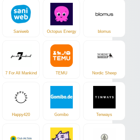
Saniweb
Octopus Energy
blomus
7 For All Mankind
TEMU
Nordic Sheep
Happy420
Gomibo
Tenways