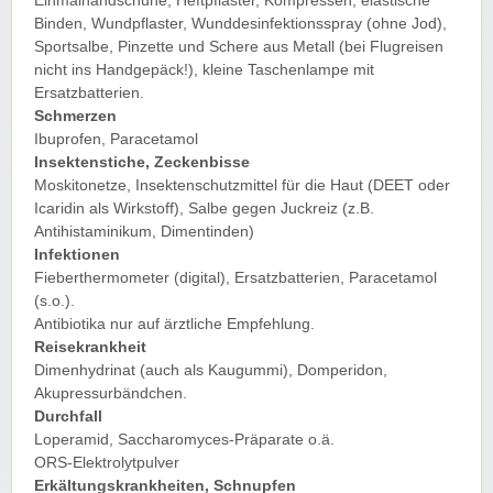
Einmalhandschuhe, Heftpflaster, Kompressen, elastische
Binden, Wundpflaster, Wunddesinfektionsspray (ohne Jod),
Sportsalbe, Pinzette und Schere aus Metall (bei Flugreisen
nicht ins Handgepäck!), kleine Taschenlampe mit
Ersatzbatterien.
Schmerzen
Ibuprofen, Paracetamol
Insektenstiche, Zeckenbisse
Moskitonetze, Insektenschutzmittel für die Haut (DEET oder
Icaridin als Wirkstoff), Salbe gegen Juckreiz (z.B.
Antihistaminikum, Dimentinden)
Infektionen
Fieberthermometer (digital), Ersatzbatterien, Paracetamol
(s.o.).
Antibiotika nur auf ärztliche Empfehlung.
Reisekrankheit
Dimenhydrinat (auch als Kaugummi), Domperidon,
Akupressurbändchen.
Durchfall
Loperamid, Saccharomyces-Präparate o.ä.
ORS-Elektrolytpulver
Erkältungskrankheiten, Schnupfen