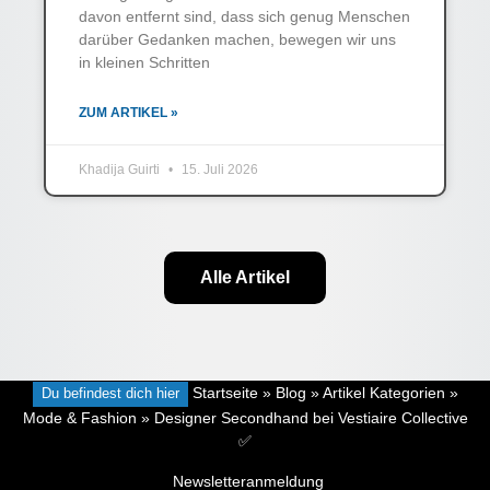
davon entfernt sind, dass sich genug Menschen
darüber Gedanken machen, bewegen wir uns
in kleinen Schritten
ZUM ARTIKEL »
Khadija Guirti
15. Juli 2026
Alle Artikel
Du befindest dich hier
Startseite
»
Blog
»
Artikel Kategorien
»
Mode & Fashion
»
Designer Secondhand bei Vestiaire Collective
✅
Newsletteranmeldung