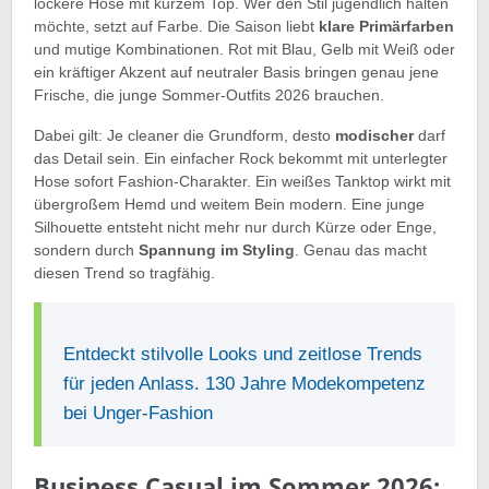
lockere Hose mit kurzem Top. Wer den Stil jugendlich halten
möchte, setzt auf Farbe. Die Saison liebt
klare Primärfarben
und mutige Kombinationen. Rot mit Blau, Gelb mit Weiß oder
ein kräftiger Akzent auf neutraler Basis bringen genau jene
Frische, die junge Sommer-Outfits 2026 brauchen.
Dabei gilt: Je cleaner die Grundform, desto
modischer
darf
das Detail sein. Ein einfacher Rock bekommt mit unterlegter
Hose sofort Fashion-Charakter. Ein weißes Tanktop wirkt mit
übergroßem Hemd und weitem Bein modern. Eine junge
Silhouette entsteht nicht mehr nur durch Kürze oder Enge,
sondern durch
Spannung im Styling
. Genau das macht
diesen Trend so tragfähig.
Entdeckt stilvolle Looks und zeitlose Trends
für jeden Anlass. 130 Jahre Modekompetenz
bei Unger-Fashion
Business Casual im Sommer 2026: