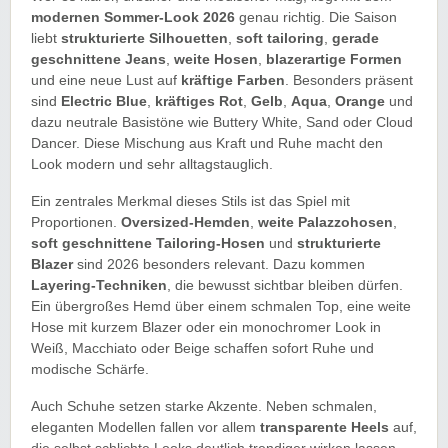
modernen Sommer-Look 2026
genau richtig. Die Saison
liebt
strukturierte Silhouetten
,
soft tailoring
,
gerade
geschnittene Jeans
,
weite Hosen
,
blazerartige Formen
und eine neue Lust auf
kräftige Farben
. Besonders präsent
sind
Electric Blue
,
kräftiges Rot
,
Gelb
,
Aqua
,
Orange
und
dazu neutrale Basistöne wie Buttery White, Sand oder Cloud
Dancer. Diese Mischung aus Kraft und Ruhe macht den
Look modern und sehr alltagstauglich.
Ein zentrales Merkmal dieses Stils ist das Spiel mit
Proportionen.
Oversized-Hemden
,
weite Palazzohosen
,
soft geschnittene Tailoring-Hosen
und
strukturierte
Blazer
sind 2026 besonders relevant. Dazu kommen
Layering-Techniken
, die bewusst sichtbar bleiben dürfen.
Ein übergroßes Hemd über einem schmalen Top, eine weite
Hose mit kurzem Blazer oder ein monochromer Look in
Weiß, Macchiato oder Beige schaffen sofort Ruhe und
modische Schärfe.
Auch Schuhe setzen starke Akzente. Neben schmalen,
eleganten Modellen fallen vor allem
transparente Heels
auf,