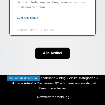
darüber Gedanken machen, bewegen wir uns
in kleinen Schritten
ZUM ARTIKEL »
Khadija Guirti
15. Juli 2026
Alle Artikel
Du befindest dich hier
Startseite
»
Blog
»
Artikel Kategorien
»
Exklusive Artikel
»
Das Jeans-DIY – 5 Ideen um kreativ mit
Denim zu arbeiten
Newsletteranmeldung