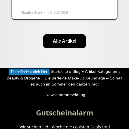
Khadija Guirti
15. Juli 2026
Alle Artikel
Du befindest dich hier
Startseite
»
Blog
»
Artikel Kategorien
»
Beauty & Drogerie
»
Die perfekte Make-Up Grundlage – So hält
es auch im Sommer den ganzen Tag!
Newsletteranmeldung
Gutscheinalarm
Wir suchen jede Woche die coolsten Deals und