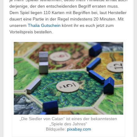
derjenige, der den entscheidenden Begriff erraten muss.
Dem Spiel liegen 110 Karten mit Begriffen bei, laut Hersteller
dauert eine Partie in der Regel mindestens 20 Minuten. Mit
unserem
Thalia Gutschein
könnt ihr es euch jetzt zum
Vorteilspreis bestellen.
„Die Siedler von Catan“ ist eines der bekanntesten
„Spiele des Jahres“
Bildquelle:
pixabay.com