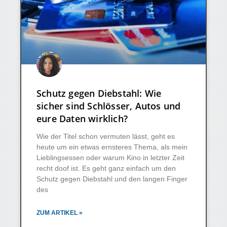
Schutz gegen Diebstahl: Wie
sicher sind Schlösser, Autos und
eure Daten wirklich?
Wie der Titel schon vermuten lässt, geht es
heute um ein etwas ernsteres Thema, als mein
Lieblingsessen oder warum Kino in letzter Zeit
recht doof ist. Es geht ganz einfach um den
Schutz gegen Diebstahl und den langen Finger
des
ZUM ARTIKEL »