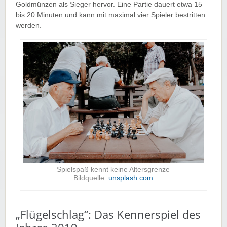
Goldmünzen als Sieger hervor. Eine Partie dauert etwa 15
bis 20 Minuten und kann mit maximal vier Spieler bestritten
werden.
Spielspaß kennt keine Altersgrenze
Bildquelle:
unsplash.com
„Flügelschlag“: Das Kennerspiel des