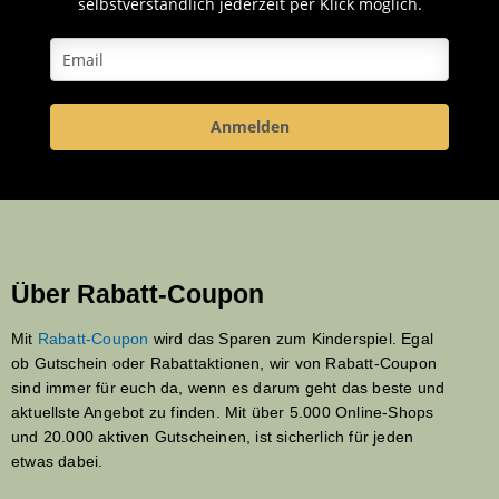
selbstverständlich jederzeit per Klick möglich.
Anmelden
Über Rabatt-Coupon
Mit
Rabatt-Coupon
wird das Sparen zum Kinderspiel. Egal
ob Gutschein oder Rabattaktionen, wir von Rabatt-Coupon
sind immer für euch da, wenn es darum geht das beste und
aktuellste Angebot zu finden. Mit über 5.000 Online-Shops
und 20.000 aktiven Gutscheinen, ist sicherlich für jeden
etwas dabei.