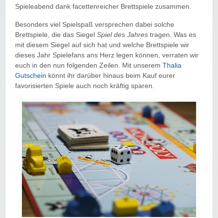
Spieleabend dank facettenreicher Brettspiele zusammen.
Besonders viel Spielspaß versprechen dabei solche
Brettspiele, die das Siegel
Spiel des Jahres
tragen. Was es
mit diesem Siegel auf sich hat und welche Brettspiele wir
dieses Jahr Spielefans ans Herz legen können, verraten wir
euch in den nun folgenden Zeilen. Mit unserem
Thalia
Gutschein
könnt ihr darüber hinaus beim Kauf eurer
favorisierten Spiele auch noch kräftig sparen.