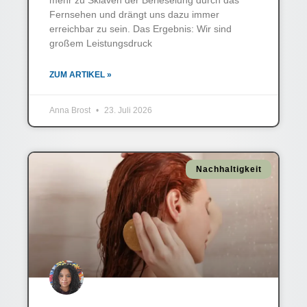
mehr zu Sklaven der Berieselung durch das
Fernsehen und drängt uns dazu immer
erreichbar zu sein. Das Ergebnis: Wir sind
großem Leistungsdruck
ZUM ARTIKEL »
Anna Brost
23. Juli 2026
Nachhaltigkeit