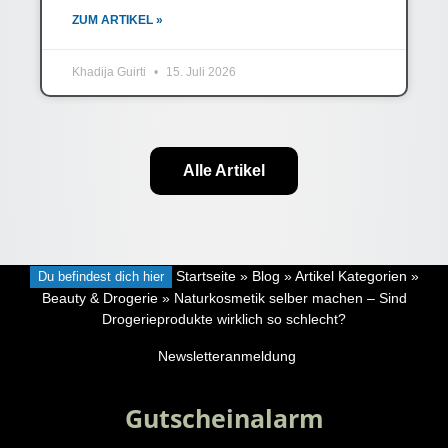
ZUM ARTIKEL »
Khadija Guirti
15. Juli 2026
Alle Artikel
Du befindest dich hier
Startseite
»
Blog
»
Artikel Kategorien
»
Beauty & Drogerie
»
Naturkosmetik selber machen – Sind
Drogerieprodukte wirklich so schlecht?
Newsletteranmeldung
Gutscheinalarm