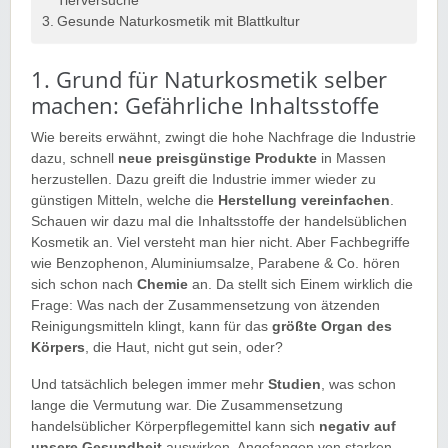
Tierversuche
Gesunde Naturkosmetik mit Blattkultur
1. Grund für Naturkosmetik selber
machen: Gefährliche Inhaltsstoffe
Wie bereits erwähnt, zwingt die hohe Nachfrage die Industrie
dazu, schnell
neue preisgünstige Produkte
in Massen
herzustellen. Dazu greift die Industrie immer wieder zu
günstigen Mitteln, welche die
Herstellung vereinfachen
.
Schauen wir dazu mal die Inhaltsstoffe der handelsüblichen
Kosmetik an. Viel versteht man hier nicht. Aber Fachbegriffe
wie Benzophenon, Aluminiumsalze, Parabene & Co. hören
sich schon nach
Chemie
an. Da stellt sich Einem wirklich die
Frage: Was nach der Zusammensetzung von ätzenden
Reinigungsmitteln klingt, kann für das
größte Organ des
Körpers
, die Haut, nicht gut sein, oder?
Und tatsächlich belegen immer mehr
Studien
, was schon
lange die Vermutung war. Die Zusammensetzung
handelsüblicher Körperpflegemittel kann sich
negativ auf
unsere Gesundheit
auswirken. Angefangen von starken