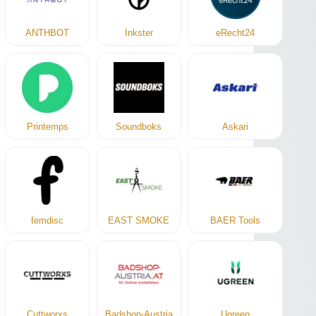
ANTHBOT
Inkster
eRecht24
Printemps
Soundboks
Askari
femdisc
EAST SMOKE
BAER Tools
Cuttworxs
Badshop-Austria
Ugreen