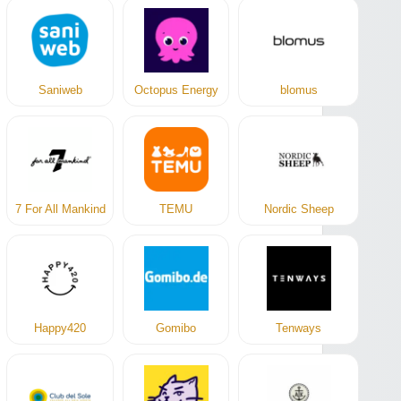
Saniweb
Octopus Energy
blomus
7 For All Mankind
TEMU
Nordic Sheep
Happy420
Gomibo
Tenways