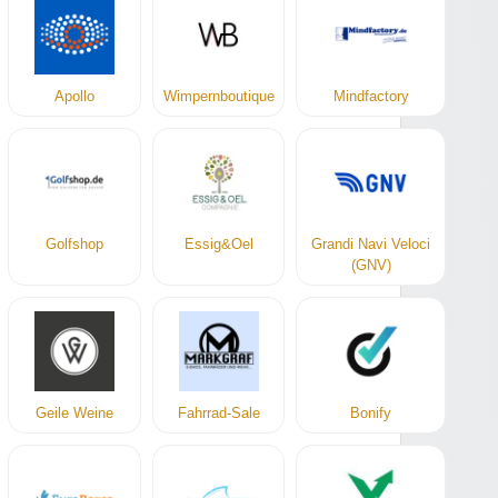
Apollo
Wimpernboutique
Mindfactory
Golfshop
Essig&Oel
Grandi Navi Veloci
(GNV)
Geile Weine
Fahrrad-Sale
Bonify