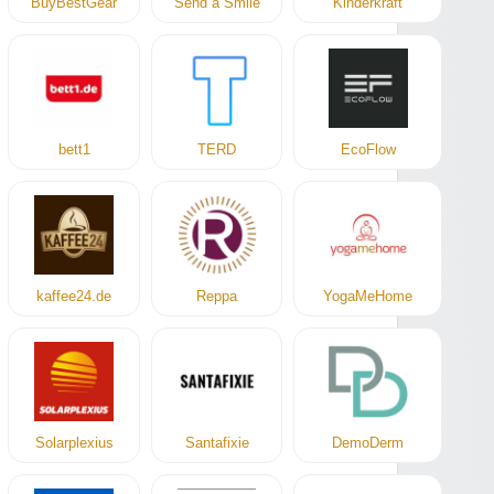
BuyBestGear
Send a Smile
Kinderkraft
bett1
TERD
EcoFlow
kaffee24.de
Reppa
YogaMeHome
Solarplexius
Santafixie
DemoDerm