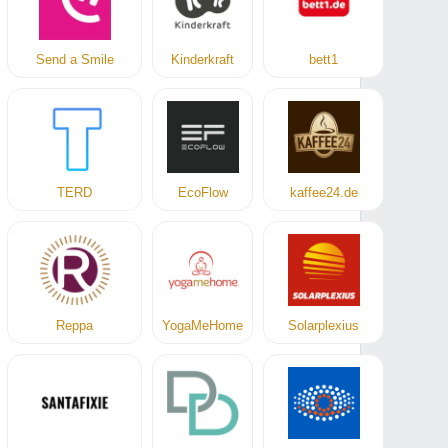
Send a Smile
Kinderkraft
bett1
TERD
EcoFlow
kaffee24.de
Reppa
YogaMeHome
Solarplexius