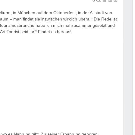
0 Comments
elturm, in München auf dem Oktoberfest, in der Altstadt von
um – man findet sie inzwischen wirklich überall: Die Rede ist
 Tourismusbranche habe ich mich mal zusammengesetzt und
t Tourist seid ihr? Findet es heraus!
en, wo es Nahrung gibt. Zu seiner Ernährung gehören