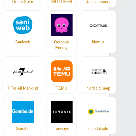
Green Solar
WITTCHEN
Jalousiescout
Saniweb
Octopus
blomus
Energy
7 For All Mankind
TEMU
Nordic Sheep
Gomibo
Tenways
clubdelsole