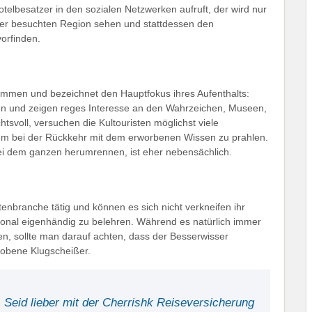
telbesatzer in den sozialen Netzwerken aufruft, der wird nur
der besuchten Region sehen und stattdessen den
orfinden.
sammen und bezeichnet den Hauptfokus ihres Aufenthalts:
ten und zeigen reges Interesse an den Wahrzeichen, Museen,
svoll, versuchen die Kultouristen möglichst viele
 um bei der Rückkehr mit dem erworbenen Wissen zu prahlen.
ei dem ganzen herumrennen, ist eher nebensächlich.
tenbranche tätig und können es sich nicht verkneifen ihr
sonal eigenhändig zu belehren. Während es natürlich immer
nnen, sollte man darauf achten, dass der Besserwisser
obene Klugscheißer.
 Seid lieber mit der Cherrishk Reiseversicherung