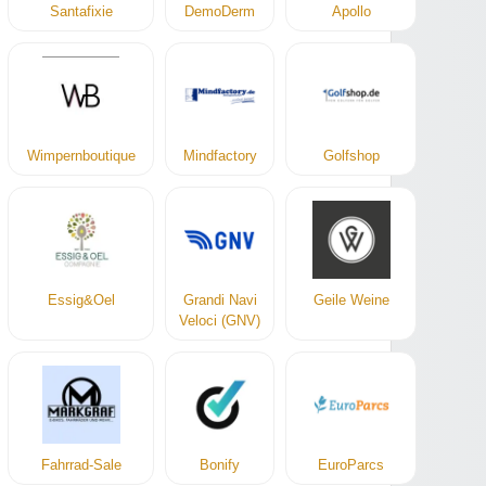
Santafixie
DemoDerm
Apollo
Wimpernboutique
Mindfactory
Golfshop
Essig&Oel
Grandi Navi
Geile Weine
Veloci (GNV)
Fahrrad-Sale
Bonify
EuroParcs