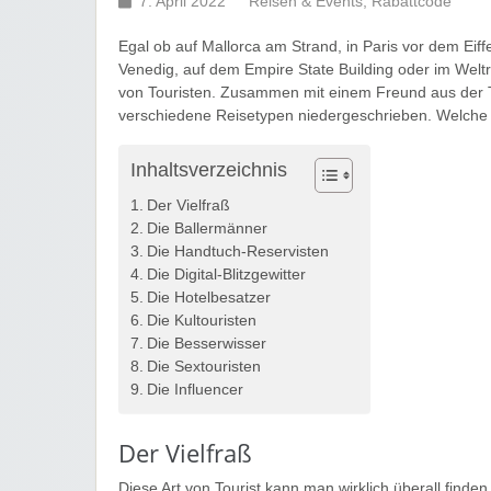
7. April 2022
Reisen & Events
,
Rabattcode
Egal ob auf Mallorca am Strand, in Paris vor dem Eiff
Venedig, auf dem Empire State Building oder im Weltra
von Touristen. Zusammen mit einem Freund aus der
verschiedene Reisetypen niedergeschrieben. Welche Ar
Inhaltsverzeichnis
Der Vielfraß
Die Ballermänner
Die Handtuch-Reservisten
Die Digital-Blitzgewitter
Die Hotelbesatzer
Die Kultouristen
Die Besserwisser
Die Sextouristen
Die Influencer
Der Vielfraß
Diese Art von Tourist kann man wirklich überall find