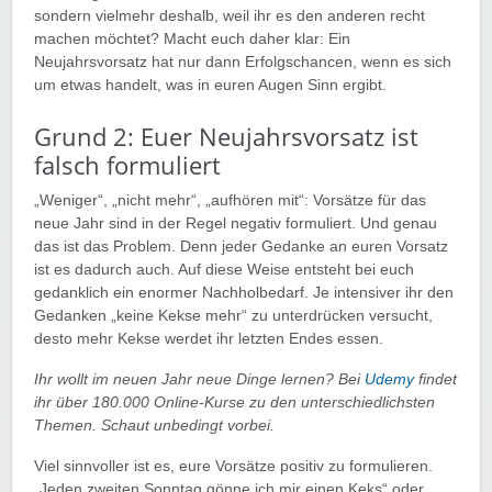
sondern vielmehr deshalb, weil ihr es den anderen recht
machen möchtet? Macht euch daher klar: Ein
Neujahrsvorsatz hat nur dann Erfolgschancen, wenn es sich
um etwas handelt, was in euren Augen Sinn ergibt.
Grund 2: Euer Neujahrsvorsatz ist
falsch formuliert
„Weniger“, „nicht mehr“, „aufhören mit“: Vorsätze für das
neue Jahr sind in der Regel negativ formuliert. Und genau
das ist das Problem. Denn jeder Gedanke an euren Vorsatz
ist es dadurch auch. Auf diese Weise entsteht bei euch
gedanklich ein enormer Nachholbedarf. Je intensiver ihr den
Gedanken „keine Kekse mehr“ zu unterdrücken versucht,
desto mehr Kekse werdet ihr letzten Endes essen.
Ihr wollt im neuen Jahr neue Dinge lernen? Bei
Udemy
findet
ihr über 180.000 Online-Kurse zu den unterschiedlichsten
Themen. Schaut unbedingt vorbei.
Viel sinnvoller ist es, eure Vorsätze positiv zu formulieren.
„Jeden zweiten Sonntag gönne ich mir einen Keks“ oder