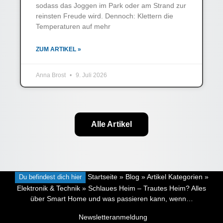
sodass das Joggen im Park oder am Strand zur
reinsten Freude wird. Dennoch: Klettern die
Temperaturen auf mehr
ZUM ARTIKEL »
Anna Brost
9. Juli 2026
Alle Artikel
Du befindest dich hier
Startseite
»
Blog
»
Artikel Kategorien
»
Elektronik & Technik
»
Schlaues Heim – Trautes Heim? Alles
über Smart Home und was passieren kann, wenn…
Newsletteranmeldung