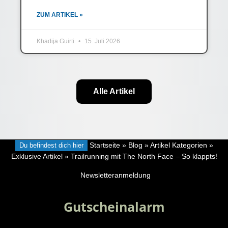
ZUM ARTIKEL »
Khadija Guirti
15. Juli 2026
Alle Artikel
Du befindest dich hier
Startseite
»
Blog
»
Artikel Kategorien
»
Exklusive Artikel
»
Trailrunning mit The North Face – So klappts!
Newsletteranmeldung
Gutscheinalarm