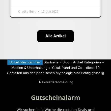
Khadija Guirti
15. Juli 2026
Alle Artikel
Du befindest dich hier
Startseite
»
Blog
»
Artikel Kategorien
»
Medien & Unterhaltung
»
Yokai, Yurei und Co – diese 10
Gestalten aus der japanischen Mythologie sind richtig gruselig
Newsletteranmeldung
Gutscheinalarm
Wir suchen jede Woche die coolsten Deals und