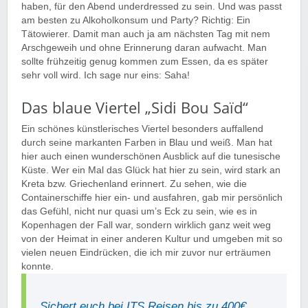
haben, für den Abend underdressed zu sein. Und was passt
am besten zu Alkoholkonsum und Party? Richtig: Ein
Tätowierer. Damit man auch ja am nächsten Tag mit nem
Arschgeweih und ohne Erinnerung daran aufwacht. Man
sollte frühzeitig genug kommen zum Essen, da es später
sehr voll wird. Ich sage nur eins: Saha!
Das blaue Viertel „Sidi Bou Saïd“
Ein schönes künstlerisches Viertel besonders auffallend
durch seine markanten Farben in Blau und weiß. Man hat
hier auch einen wunderschönen Ausblick auf die tunesische
Küste. Wer ein Mal das Glück hat hier zu sein, wird stark an
Kreta bzw. Griechenland erinnert. Zu sehen, wie die
Containerschiffe hier ein- und ausfahren, gab mir persönlich
das Gefühl, nicht nur quasi um’s Eck zu sein, wie es in
Kopenhagen der Fall war, sondern wirklich ganz weit weg
von der Heimat in einer anderen Kultur und umgeben mit so
vielen neuen Eindrücken, die ich mir zuvor nur erträumen
konnte.
Sichert euch bei ITS Reisen bis zu 400€