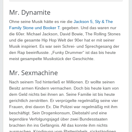
Mr. Dynamite
Ohne seine Musik hätte es nie die
Jackson 5, Sly & The
Family Stone und Booker T.
gegeben. Und das waren nur
die 60er. Michael Jackson, David Bowie, The Rolling Stones
und die gesamte Hip Hop Welt der 90er hat er mit seiner
Musik inspiriert. Es war sein Schrei- und Sprechgesang der
den Rap beeinflusste. „Funky Drummer“ ist das bis heute
meist gesampelte Musikstück der Geschichte.
Mr. Sexmachine
Nach seinem Tod hinterließ er Millionen. Er wollte seinen
Besitz armen Kindern vermachen. Doch bis heute kam von
dem Geld nichts bei ihnen an. Seine Familie ist bis heute
gerichtlich zerstritten. Er verprügelte regelmäßig seine vier
Frauen, drei davon Ex. Die Polizei war regelmäßig mit ihm
beschäftigt. Sein Drogenkonsum, Diebstahl und eine
legendäre Verfolgungsjagd über zwei Bundesstaaten
brachten ihn ins Gefängnis. All das konnte ihm nichts
ausmachen. Kündigung vom Plattenlabels, rückständigen